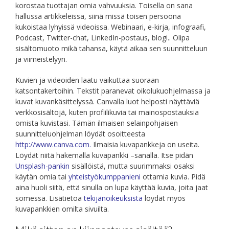
korostaa tuottajan omia vahvuuksia. Toisella on sana
hallussa artikkeleissa, siinä missä toisen persoona
kukoistaa lyhyissä videoissa.
Webinaari, e-kirja, infograafi,
Podcast, Twitter-chat, LinkedIn-postaus, blogi.. O
lipa
sisältömuoto mikä tahansa, käytä aikaa sen suunnitteluun
ja viimeistelyyn.
Kuvien ja videoiden laatu vaikuttaa suoraan
katsontakertoihin. Tekstit paranevat oikolukuohjelmassa ja
kuvat kuvankäsittelyssä. Canvalla luot helposti näyttäviä
verkkosisältöjä, kuten profiilikuvia tai mainospostauksia
omista kuvistasi. Tämän ilmaisen selainpohjaisen
suunnitteluohjelman löydät osoitteesta
http://www.canva.com
.
Ilmaisia kuvapankkeja on useita.
Löydät niitä hakemalla kuvapankki –sanalla. Itse pidän
Unsplash-pankin
sisällöistä, mutta suurimmaksi osaksi
käytän omia tai
yhteistyökumppanieni
ottamia kuvia. Pidä
aina huoli siitä, että sinulla on lupa käyttää kuvia, joita jaat
somessa. Lisätietoa
tekijänoikeuksista
löydät myös
kuvapankkien omilta sivuilta.