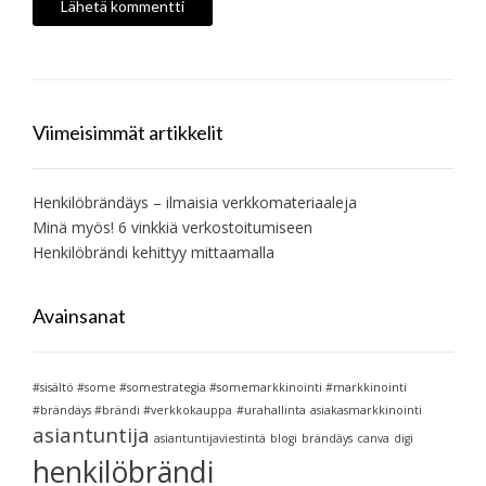
Viimeisimmät artikkelit
Henkilöbrändäys – ilmaisia verkkomateriaaleja
Minä myös! 6 vinkkiä verkostoitumiseen
Henkilöbrändi kehittyy mittaamalla
Avainsanat
#sisältö #some #somestrategia #somemarkkinointi #markkinointi
#brändäys #brändi #verkkokauppa
#urahallinta
asiakasmarkkinointi
asiantuntija
asiantuntijaviestintä
blogi
brändäys
canva
digi
henkilöbrändi