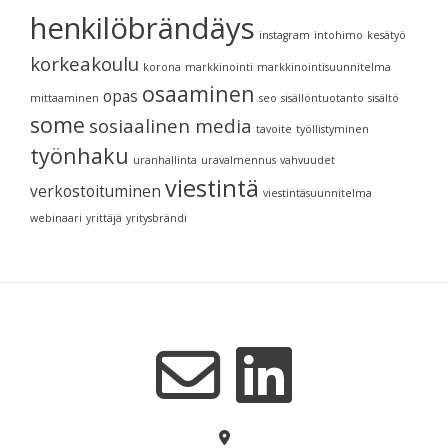
henkilöbrändäys
instagram
intohimo
kesätyö
korkeakoulu
korona
markkinointi
markkinointisuunnitelma
osaaminen
opas
mittaaminen
seo
sisällöntuotanto
sisältö
some
sosiaalinen media
tavoite
työllistyminen
työnhaku
uranhallinta
uravalmennus
vahvuudet
viestintä
verkostoituminen
viestintäsuunnitelma
webinaari
yrittäjä
yritysbrändi