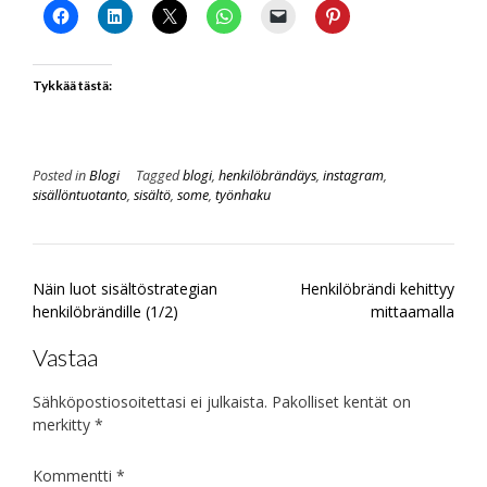
Tykkää tästä:
Posted in
Blogi
Tagged
blogi
,
henkilöbrändäys
,
instagram
,
sisällöntuotanto
,
sisältö
,
some
,
työnhaku
Post
Näin luot sisältöstrategian
Henkilöbrändi kehittyy
navigation
henkilöbrändille (1/2)
mittaamalla
Vastaa
Sähköpostiosoitettasi ei julkaista.
Pakolliset kentät on
merkitty
*
Kommentti
*