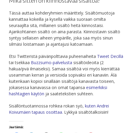
Mikä sitten on kiinnostavaa sisältöä?
Tässä auttaa kohderyhmien määrittely. Sisältömuotoja
kannattaa kokeilla ja kysellä vaikka suoraan omilta
seuraajilta sitä, millainen sisältö heitä kiinnostaisi.
Ajankohtainen sisältö on aina parasta. Kiinnostavin sisältö
syntyy sellaisen aiheen ympärille, joka saa myös sinun
silmäsi loistamaan ja ajantajusi katoamaan.
Etsi Twitteristä päivänpolttavia puheenaiheita
Tweet Decillä
tai tsekkaa
Buzzsumo-palvelusta
sisältöideoita (2
hakua/pvä ilmaiseksi). Samaa sisältöä voi myös kierrättää
useamman kerran ja versioida sopivaksi eri kanaviin. Älä
kuitenkaan kopioi sinällään sisältöjä kanavasta toiseen,
jokaisessa kanavassa on omat tapansa
esimerkiksi
hashtagien käytön
ja saatetekstien suhteen.
Sisällöntuotannossa rohkea rokan syö,
kuten Andrei
Koivumäen tapaus osoittaa
.
Lykkyä sisältötalkoisiin!
Jaa tämä: