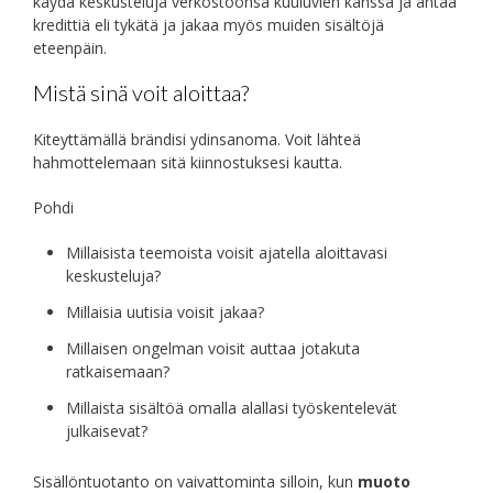
käydä keskusteluja verkostoonsa kuuluvien kanssa ja antaa
kredittiä eli tykätä ja jakaa myös muiden sisältöjä
eteenpäin.
Mistä sinä voit aloittaa?
Kiteyttämällä brändisi ydinsanoma. Voit lähteä
hahmottelemaan sitä kiinnostuksesi kautta.
Pohdi
Millaisista teemoista voisit ajatella aloittavasi
keskusteluja?
Millaisia uutisia voisit jakaa
?
Millaisen ongelman voisit auttaa jotakuta
ratkaisemaan?
Millaista sisältöä omalla alallasi työskentelevät
julkaisevat?
Sisällöntuotanto on vaivattominta silloin, kun
muoto