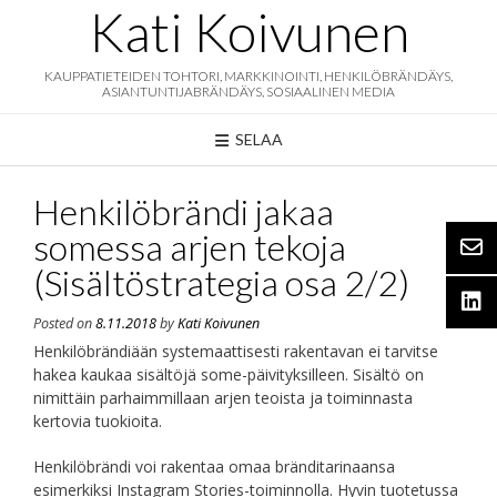
Skip
Kati Koivunen
to
content
KAUPPATIETEIDEN TOHTORI, MARKKINOINTI, HENKILÖBRÄNDÄYS,
ASIANTUNTIJABRÄNDÄYS, SOSIAALINEN MEDIA
SELAA
Henkilöbrändi jakaa
somessa arjen tekoja
(Sisältöstrategia osa 2/2)
Posted on
8.11.2018
by
Kati Koivunen
Henkilöbrändiään systemaattisesti rakentavan ei tarvitse
hakea kaukaa sisältöjä some-päivityksilleen. Sisältö on
nimittäin parhaimmillaan arjen teoista ja toiminnasta
kertovia tuokioita.
Henkilöbrändi voi rakentaa omaa bränditarinaansa
esimerkiksi Instagram Stories-toiminnolla. Hyvin tuotetussa