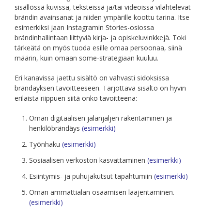
sisällössä kuvissa, teksteissä ja/tai videoissa vilahtelevat
brändin avainsanat ja niiden ympärille koottu tarina. Itse
esimerkiksi jaan Instagramin Stories-osiossa
brändinhallintaan liittyviä kirja- ja opiskeluvinkkejä. Toki
tärkeätä on myös tuoda esille omaa persoonaa, siinä
määrin, kuin omaan some-strategiaan kuuluu.
Eri kanavissa jaettu sisältö on vahvasti sidoksissa
brändäyksen tavoitteeseen. Tarjottava sisältö on hyvin
erilaista riippuen siitä onko tavoitteena:
Oman digitaalisen jalanjäljen rakentaminen ja
henkilöbrändäys
(esimerkki)
Työnhaku
(esimerkki)
Sosiaalisen verkoston kasvattaminen
(esimerkki)
Esiintymis- ja puhujakutsut tapahtumiin
(esimerkki)
Oman ammattialan osaamisen laajentaminen.
(esimerkki)