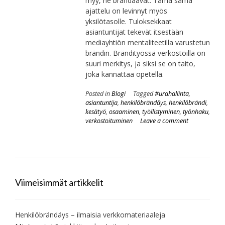
myy, ne brändäävät. Tämä sama
ajattelu on levinnyt myös
yksilötasolle. Tuloksekkaat
asiantuntijat tekevät itsestään
mediayhtiön mentaliteetilla varustetun
brändin. Brändityössä verkostoilla on
suuri merkitys, ja siksi se on taito,
joka kannattaa opetella.
Posted in
Blogi
Tagged
#urahallinta
,
asiantuntija
,
henkilöbrändäys
,
henkilöbrändi
,
kesätyö
,
osaaminen
,
työllistyminen
,
työnhaku
,
verkostoituminen
Leave a comment
Viimeisimmät artikkelit
Henkilöbrändäys – ilmaisia verkkomateriaaleja