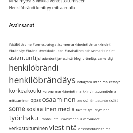
Minä myös! 6 vinkkiä verkostoitumiseen
Henkilöbrändi kehittyy mittaamalla
Avainsanat
#sisältö #some #somestrategia #somemarkkinointi #markkinointi
#brändäys #brändi #verkkokauppa
#urahallinta
asiakasmarkkinointi
asiantuntija
asiantuntijaviestintä
blogi
brändäys
canva
digi
henkilöbrändi
henkilöbrändäys
instagram
intohimo
kesätyö
korkeakoulu
korona
markkinointi
markkinointisuunnitelma
osaaminen
opas
mittaaminen
seo
sisällöntuotanto
sisältö
some
sosiaalinen media
tavoite
työllistyminen
työnhaku
uranhallinta
uravalmennus
vahvuudet
viestintä
verkostoituminen
viestintäsuunnitelma