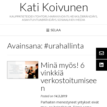
Skip
Kati Koivunen
to
content
KAUPPATIETEIDEN TOHTORI, MARKKINOINTI, HENKILÖBRÄNDÄYS,
ASIANTUNTIJABRÄNDÄYS, SOSIAALINEN MEDIA
SELAA
Avainsana:
#urahallinta
Minä myös! 6
vinkkiä
verkostoitumisee
n
Posted on
14.3.2019
Parhaiten menestyneet yritykset eivät