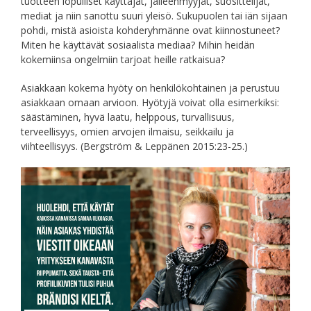
tuotteen lopulliset käyttäjät, jälleenmyyjät, suosittelijat,
mediat ja niin sanottu suuri yleisö. Sukupuolen tai iän sijaan
pohdi, mistä asioista kohderyhmänne ovat kiinnostuneet?
Miten he käyttävät sosiaalista mediaa? Mihin heidän
kokemiinsa ongelmiin tarjoat heille ratkaisua?
Asiakkaan kokema hyöty on henkilökohtainen ja perustuu
asiakkaan omaan arvioon. Hyötyjä voivat olla esimerkiksi:
säästäminen, hyvä laatu, helppous, turvallisuus,
terveellisyys, omien arvojen ilmaisu, seikkailu ja
viihteellisyys. (Bergström & Leppänen 2015:23-25.)