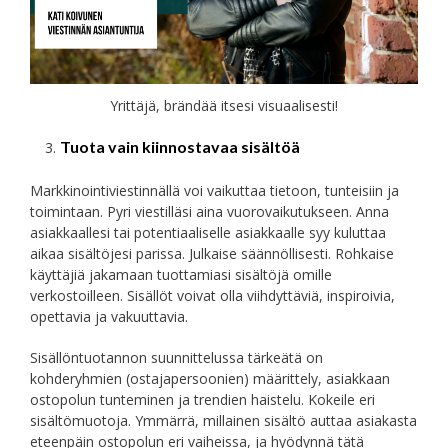
Yrittäjä, brändää itsesi visuaalisesti!
Tuota vain kiinnostavaa sisältöä
Markkinointiviestinnällä voi vaikuttaa tietoon, tunteisiin ja
toimintaan. Pyri viestilläsi aina vuorovaikutukseen. Anna
asiakkaallesi tai potentiaaliselle asiakkaalle syy kuluttaa
aikaa sisältöjesi parissa. Julkaise säännöllisesti. Rohkaise
käyttäjiä jakamaan tuottamiasi sisältöjä omille
verkostoilleen. Sisällöt voivat olla viihdyttäviä, inspiroivia,
opettavia ja vakuuttavia.
Sisällöntuotannon suunnittelussa tärkeätä on
kohderyhmien (ostajapersoonien) määrittely, asiakkaan
ostopolun tunteminen ja trendien haistelu. Kokeile eri
sisältömuotoja. Ymmärrä, millainen sisältö auttaa asiakasta
eteenpäin ostopolun eri vaiheissa, ja hyödynnä tätä