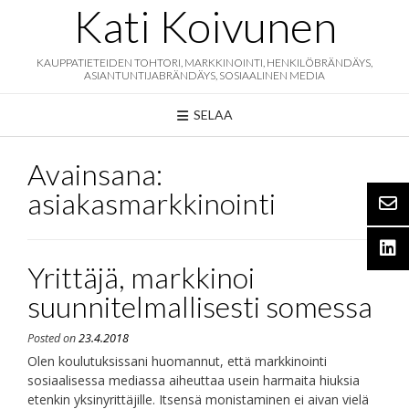
Skip
Kati Koivunen
to
content
KAUPPATIETEIDEN TOHTORI, MARKKINOINTI, HENKILÖBRÄNDÄYS,
ASIANTUNTIJABRÄNDÄYS, SOSIAALINEN MEDIA
SELAA
Avainsana:
asiakasmarkkinointi
Yrittäjä, markkinoi
suunnitelmallisesti somessa
Posted on
23.4.2018
Olen koulutuksissani huomannut, että markkinointi
sosiaalisessa mediassa aiheuttaa usein harmaita hiuksia
etenkin yksinyrittäjille. Itsensä monistaminen ei aivan vielä