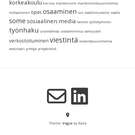
korkeakoulu
korona
markkinointi
markkinointisuunnitelma
osaaminen
opas
mittaaminen
seo
sisällöntuotanto
sisältö
some
sosiaalinen media
tavoite
työllistyminen
työnhaku
uranhallinta
uravalmennus
vahvuudet
viestintä
verkostoituminen
viestintäsuunnitelma
webinaari
yrittäjä
yritysbrändi
Theme:
Vogue
by Kaira