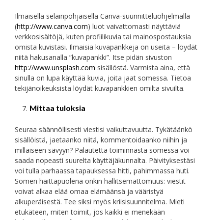
Ilmaisella selainpohjaisella Canva-suunnitteluohjelmalla
(
http://www.canva.com
) luot vaivattomasti näyttäviä
verkkosisältöjä, kuten profiilikuvia tai mainospostauksia
omista kuvistasi. Ilmaisia kuvapankkeja on useita – löydät
niitä hakusanalla ”kuvapankki”. Itse pidän sivuston
http://www.unsplash.com
sisällöstä. Varmista aina, että
sinulla on lupa käyttää kuvia, joita jaat somessa. Tietoa
tekijänoikeuksista löydät kuvapankkien omilta sivuilta.
Mittaa tuloksia
Seuraa säännöllisesti viestisi vaikuttavuutta. Tykätäänkö
sisällöistä, jaetaanko niitä, kommentoidaanko niihin ja
millaiseen sävyyn? Palautetta toiminnasta somessa voi
saada nopeasti suurelta käyttäjäkunnalta. Päivityksestäsi
voi tulla parhaassa tapauksessa hitti, pahimmassa huti.
Somen haittapuolena onkin hallitsemattomuus: viestit
voivat alkaa elää omaa elämäänsä ja vääristyä
alkuperäisestä. Tee siksi myös kriisisuunnitelma. Mieti
etukäteen, miten toimit, jos kaikki ei menekään