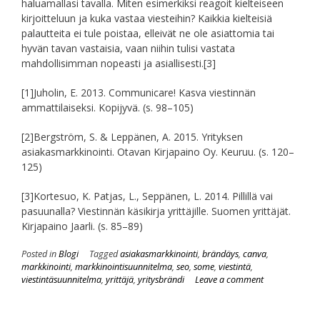
haluamallasi tavalla. Miten esimerkiksi reagoit kielteiseen
kirjoitteluun ja kuka vastaa viesteihin? Kaikkia kielteisiä
palautteita ei tule poistaa, elleivät ne ole asiattomia tai
hyvän tavan vastaisia, vaan niihin tulisi vastata
mahdollisimman nopeasti ja asiallisesti.
[3]
[1]Juholin, E. 2013. Communicare! Kasva viestinnän
ammattilaiseksi. Kopijyvä. (s. 98–105)
[2]Bergström, S. & Leppänen, A. 2015. Yrityksen
asiakasmarkkinointi. Otavan Kirjapaino Oy. Keuruu. (s. 120–
125)
[3]Kortesuo, K. Patjas, L., Seppänen, L. 2014. Pillillä vai
pasuunalla? Viestinnän käsikirja yrittäjille. Suomen yrittäjät.
Kirjapaino Jaarli. (s. 85–89)
Posted in
Blogi
Tagged
asiakasmarkkinointi
,
brändäys
,
canva
,
markkinointi
,
markkinointisuunnitelma
,
seo
,
some
,
viestintä
,
viestintäsuunnitelma
,
yrittäjä
,
yritysbrändi
Leave a comment