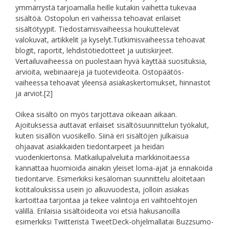
ymmärrystä tarjoamalla heille kutakin vaihetta tukevaa
sisältöä. Ostopolun eri vaiheissa tehoavat erilaiset
sisältötyypit. Tiedostamisvaiheessa houkuttelevat
valokuvat, artikkelit ja kyselyt.Tutkimisvaiheessa tehoavat
blogit, raportit, lehdistötiedotteet ja uutiskirjeet.
Vertailuvaiheessa on puolestaan hyvä käyttää suosituksia,
arvioita, webinaareja ja tuotevideoita. Ostopäätös-
vaiheessa tehoavat yleensä asiakaskertomukset, hinnastot
ja arviot.
[2]
Oikea sisältö on myös tarjottava oikeaan aikaan.
Ajoituksessa auttavat erilaiset sisältösuunnittelun työkalut,
kuten sisällön vuosikello. Siinä eri sisältöjen julkaisua
ohjaavat asiakkaiden tiedontarpeet ja heidän
vuodenkiertonsa. Matkailupalveluita markkinoitaessa
kannattaa huomioida ainakin yleiset loma-ajat ja ennakoida
tiedontarve. Esimerkiksi kesäloman suunnittelu aloitetaan
kotitalouksissa usein jo alkuvuodesta, jolloin asiakas
kartoittaa tarjontaa ja tekee valintoja eri vaihtoehtojen
välillä. Erilaisia sisältöideoita voi etsiä hakusanoilla
esimerkiksi Twitteristä TweetDeck-ohjelmallatai Buzzsumo-