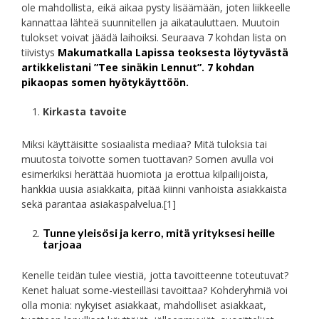
ole mahdollista, eikä aikaa pysty lisäämään, joten liikkeelle
kannattaa lähteä suunnitellen ja aikatauluttaen. Muutoin
tulokset voivat jäädä laihoiksi. Seuraava 7 kohdan lista on
tiivistys
Makumatkalla Lapissa teoksesta löytyvästä
artikkelistani ”Tee sinäkin Lennut”. 7 kohdan
pikaopas somen hyötykäyttöön.
Kirkasta tavoite
Miksi käyttäisitte sosiaalista mediaa? Mitä tuloksia tai
muutosta toivotte somen tuottavan? Somen avulla voi
esimerkiksi herättää huomiota ja erottua kilpailijoista,
hankkia uusia asiakkaita, pitää kiinni vanhoista asiakkaista
sekä parantaa asiakaspalvelua.
[1]
Tunne yleisösi ja kerro, mitä yrityksesi heille
tarjoaa
Kenelle teidän tulee viestiä, jotta tavoitteenne toteutuvat?
Kenet haluat some-viesteilläsi tavoittaa? Kohderyhmiä voi
olla monia: nykyiset asiakkaat, mahdolliset asiakkaat,