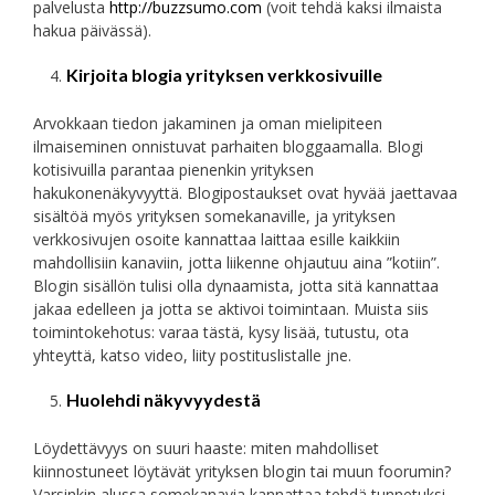
palvelusta
http://buzzsumo.com
(voit tehdä kaksi ilmaista
hakua päivässä).
Kirjoita blogia yrityksen verkkosivuille
Arvokkaan tiedon jakaminen ja oman mielipiteen
ilmaiseminen onnistuvat parhaiten bloggaamalla. Blogi
kotisivuilla parantaa pienenkin yrityksen
hakukonenäkyvyyttä. Blogipostaukset ovat hyvää jaettavaa
sisältöä myös yrityksen somekanaville, ja yrityksen
verkkosivujen osoite kannattaa laittaa esille kaikkiin
mahdollisiin kanaviin, jotta liikenne ohjautuu aina ”kotiin”.
Blogin sisällön tulisi olla dynaamista, jotta sitä kannattaa
jakaa edelleen ja jotta se aktivoi toimintaan. Muista siis
toimintokehotus: varaa tästä, kysy lisää, tutustu, ota
yhteyttä, katso video, liity postituslistalle jne.
Huolehdi näkyvyydestä
Löydettävyys on suuri haaste: miten mahdolliset
kiinnostuneet löytävät yrityksen blogin tai muun foorumin?
Varsinkin alussa somekanavia kannattaa tehdä tunnetuksi