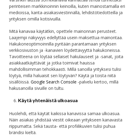
perinteisen markkinoinnin keinoilla, kuten mainostamalla eri
medioissa, kanta-asiakasviestinnällä, lehdistötiedotteilla ja
yrityksen omilla kotisivuilla.
Mitä kanavaa käytätkin, opettele mainonnan perusteet.
Laajempi näkyvyys edellyttää usein maksettua mainontaa.
Hakukoneoptimoinnilla pyritään parantamaan yrityksen
verkkosivuston ja -kanavien löydettävyyttä hakukoneissa.
Tavoitteena on löytää sellaiset hakulauseet ja -sanat, joita
asiakkaatkäyttävät ja jotka toimivat hauissa
mahdollisimman tehokkaasti. Millä sanoilla yrityksesi tulisi
löytyä, millä haluaisit sen löytyvän? Käytä ja toista niitä
sisällöissä.
Google Search Console
‑palvelu kertoo, millä
hakusanoilla sivuille on tultu.
Käytä yhtenäistä ulkoasua
Huolehdi, että käytät kaikissa kanavissa samaa ulkoasua.
Näin asiakas yhdistää viestit oikeaan yritykseen kanavasta
riippumatta. Sekä tausta- että profiilikuvien tulisi puhua
brändisi kieltä.