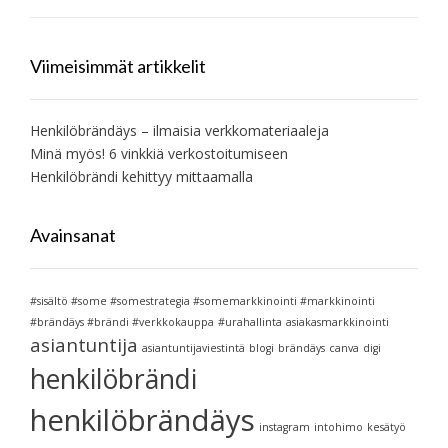
Viimeisimmät artikkelit
Henkilöbrändäys – ilmaisia verkkomateriaaleja
Minä myös! 6 vinkkiä verkostoitumiseen
Henkilöbrändi kehittyy mittaamalla
Avainsanat
#sisältö #some #somestrategia #somemarkkinointi #markkinointi
#brändäys #brändi #verkkokauppa
#urahallinta
asiakasmarkkinointi
asiantuntija
asiantuntijaviestintä
blogi
brändäys
canva
digi
henkilöbrändi
henkilöbrändäys
instagram
intohimo
kesätyö